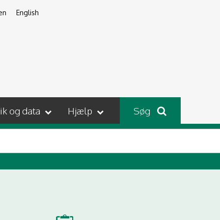
en
English
tik og data
Hjælp
Søg