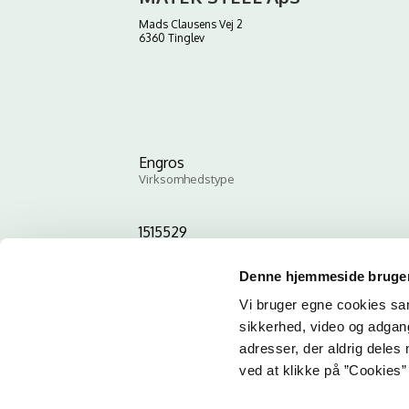
Mads Clausens Vej 2
6360 Tinglev
Engros
Virksomhedstype
1515529
ID-nummer
Denne hjemmeside bruger
Vi bruger egne cookies samt
sikkerhed, video og adgang 
adresser, der aldrig deles 
ved at klikke på ”Cookies” 