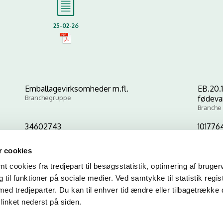
25-02-26
Emballagevirksomheder m.fl.
EB.20.1
Branchegruppe
fødeva
Branche
34602743
101776
CVR-nr
P-nr
 cookies
 cookies fra tredjepart til besøgsstatistik, optimering af bruger
Kopier link til at indsætte på virksomhedens hjemmeside
til funktioner på sociale medier. Ved samtykke til statistik regis
med tredjeparter. Du kan til enhver tid ændre eller tilbagetrække
linket nederst på siden.