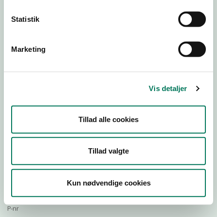
Statistik
Download
Smileymærke
Marketing
Detail
Virksomhedstype
Vis detaljer
Virksomheder, detailbranche endnu ikke tildelt
Branchegruppe
00.00.02.T Virksomhed, foreløbig: Detail
Tillad alle cookies
Branche
1520016
Tillad valgte
ID-nummer
35954716
CVR-nr
Kun nødvendige cookies
1032129648
P-nr