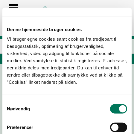
Denne hjemmeside bruger cookies
Vi bruger egne cookies samt cookies fra tredjepart til
besøgsstatistik, optimering af brugervenlighed,
sikkerhed, video og adgang til funktioner på sociale
Søg på adresse, postnummer, by, firmanavn
medier. Ved samtykke til statistik registreres IP-adresser,
der aldrig deles med tredjeparter. Du kan til enhver tid
ændre eller tilbagetrække dit samtykke ved at klikke på
Netto 7397
”Cookies” linket nederst på siden.
Køgevej 116A
4000 Roskilde
Samtykkevalg
Nødvendig
Præferencer