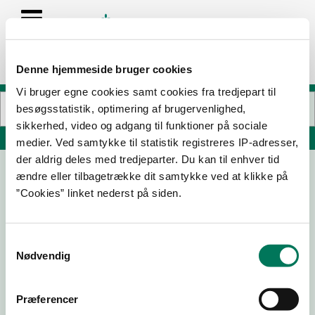
Denne hjemmeside bruger cookies
Vi bruger egne cookies samt cookies fra tredjepart til
besøgsstatistik, optimering af brugervenlighed,
sikkerhed, video og adgang til funktioner på sociale
Søg på adresse, postnummer, by, firmanavn
medier. Ved samtykke til statistik registreres IP-adresser,
der aldrig deles med tredjeparter. Du kan til enhver tid
ændre eller tilbagetrække dit samtykke ved at klikke på
Lubnan Reffen
”Cookies” linket nederst på siden.
Refshalevej 167A
1432 København K
Samtykkevalg
Nødvendig
30-04-26
Præferencer