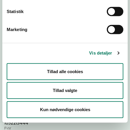
Statistik
Download
Smileymærke
Marketing
Detail
Virksomhedstype
Vis detaljer
Restauranter, kantiner, takeaway, værtshuse m.fl.
Branchegruppe
Tillad alle cookies
DD.56.10.99 Serveringsvirksomhed - Restauranter m.v.
Branche
1520102
Tillad valgte
ID-nummer
40758771
Kun nødvendige cookies
CVR-nr
1032213444
P-nr