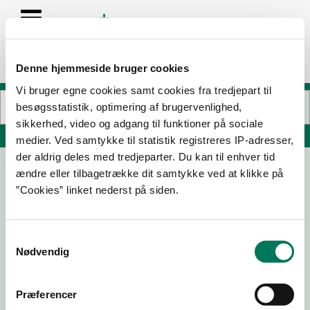
Denne hjemmeside bruger cookies
Vi bruger egne cookies samt cookies fra tredjepart til
besøgsstatistik, optimering af brugervenlighed,
sikkerhed, video og adgang til funktioner på sociale
Søg på adresse, postnummer, by, firmanavn
medier. Ved samtykke til statistik registreres IP-adresser,
der aldrig deles med tredjeparter. Du kan til enhver tid
ændre eller tilbagetrække dit samtykke ved at klikke på
Osten Kolding ApS
”Cookies” linket nederst på siden.
Søndergade 2
6000 Kolding
Samtykkevalg
Nødvendig
24-04-26
Præferencer