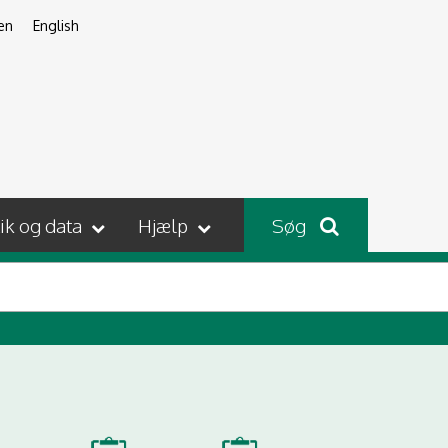
en
English
tik og data
Hjælp
Søg