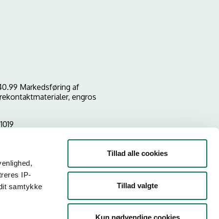
40.99 Markedsføring af
rekontaktmaterialer, engros
1019
Tillad alle cookies
venlighed,
treres IP-
Tillad valgte
 dit samtykke
Kun nødvendige cookies