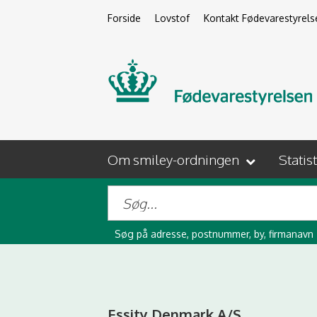
Forside
Lovstof
Kontakt Fødevarestyrels
Om smiley-ordningen
Statis
Søg på adresse, postnummer, by, firmanavn
Essity Denmark A/S