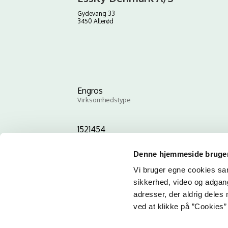
Gydevang 33
3450 Allerød
Engros
Virksomhedstype
1521454
ID-nummer
Denne hjemmeside bruger
Vi bruger egne cookies samt
sikkerhed, video og adgang 
adresser, der aldrig deles 
ved at klikke på ”Cookies” 