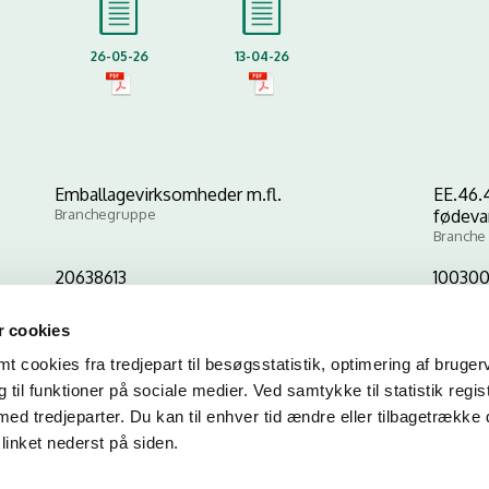
26-05-26
13-04-26
Emballagevirksomheder m.fl.
EE.46.
Branchegruppe
fødeva
Branche
20638613
100300
CVR-nr
P-nr
 cookies
 cookies fra tredjepart til besøgsstatistik, optimering af bruger
Kopier link til at indsætte på virksomhedens hjemmeside
til funktioner på sociale medier. Ved samtykke til statistik regis
med tredjeparter. Du kan til enhver tid ændre eller tilbagetrække
linket nederst på siden.