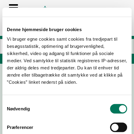
Denne hjemmeside bruger cookies
Vi bruger egne cookies samt cookies fra tredjepart til
besøgsstatistik, optimering af brugervenlighed,
sikkerhed, video og adgang til funktioner på sociale
Søg på adresse, postnummer, by, firmanavn
medier. Ved samtykke til statistik registreres IP-adresser,
der aldrig deles med tredjeparter. Du kan til enhver tid
ændre eller tilbagetrække dit samtykke ved at klikke på
Arkad ApS
”Cookies” linket nederst på siden.
Nyhåbsvej 3
8560 Kolind
Samtykkevalg
Nødvendig
Præferencer