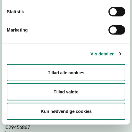
Statistik
Download
Smileymærke
Marketing
Detail
Virksomhedstype
Vis detaljer
Dagligvareforretninger
Branchegruppe
DD.47.10.99 Dagligvareforretning uden/med begrænset
Tillad alle cookies
behandling
Branche
Tillad valgte
1521518
ID-nummer
44165058
Kun nødvendige cookies
CVR-nr
1029456867