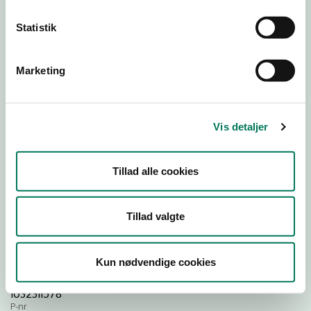
Statistik
Download
Smileymærke
Marketing
Detail
Virksomhedstype
Vis detaljer
Restauranter, kantiner, takeaway, værtshuse m.fl.
Branchegruppe
Tillad alle cookies
DD.56.10.99 Serveringsvirksomhed - Restauranter m.v.
Branche
1523696
Tillad valgte
ID-nummer
39551292
Kun nødvendige cookies
CVR-nr
1032311578
P-nr