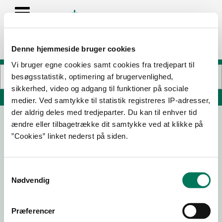
Denne hjemmeside bruger cookies
Vi bruger egne cookies samt cookies fra tredjepart til
besøgsstatistik, optimering af brugervenlighed,
sikkerhed, video og adgang til funktioner på sociale
Søg på adresse, postnummer, by, firmanavn
medier. Ved samtykke til statistik registreres IP-adresser,
der aldrig deles med tredjeparter. Du kan til enhver tid
ændre eller tilbagetrække dit samtykke ved at klikke på
Lema sushi Humlebæk
”Cookies” linket nederst på siden.
Humlebæk Center 28C
3050 Humlebæk
Samtykkevalg
Nødvendig
27-04-26
Præferencer