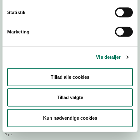
26
26
26
26
Statistik
Marketing
Engros
Virksomhedstype
Lagre og grossister uden fremstilling
Vis detaljer
Branchegruppe
DE.46.39.99 Lager og evt. engroshandel med salg til
detailvirksomheder (detail med engros)
Tillad alle cookies
Branche
1579057
Tillad valgte
ID-nummer
32322654
CVR-nr
Kun nødvendige cookies
1016877723
P-nr