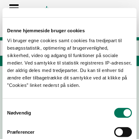
Denne hjemmeside bruger cookies
Vi bruger egne cookies samt cookies fra tredjepart til
besøgsstatistik, optimering af brugervenlighed,
sikkerhed, video og adgang til funktioner på sociale
Søg på adresse, postnummer, by, firmanavn
medier. Ved samtykke til statistik registreres IP-adresser,
der aldrig deles med tredjeparter. Du kan til enhver tid
ændre eller tilbagetrække dit samtykke ved at klikke på
INCO CC KØBENHAVN A/S
”Cookies” linket nederst på siden.
Engrossupermarked
Flæsketorvet 84A
1711 København V
Samtykkevalg
Nødvendig
Præferencer
10-07-
19-05-
03-03-
26-02-