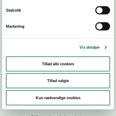
Statistik
Engros
Virksomhedstype
Marketing
Virksomheder, engros-brancher endnu ikke tildelt
Branchegruppe
00.00.04.B Virksomhed, foreløbig: Fremstill./pakn. ud
Vis detaljer
fra frugt og grønt
Branche
1581841
Tillad alle cookies
ID-nummer
32099378
Tillad valgte
CVR-nr
1015211276
P-nr
Kun nødvendige cookies