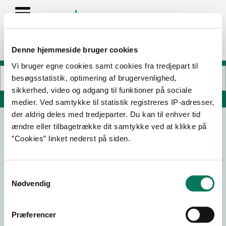
Denne hjemmeside bruger cookies
Vi bruger egne cookies samt cookies fra tredjepart til
besøgsstatistik, optimering af brugervenlighed,
sikkerhed, video og adgang til funktioner på sociale
Søg på adresse, postnummer, by, firmanavn
medier. Ved samtykke til statistik registreres IP-adresser,
der aldrig deles med tredjeparter. Du kan til enhver tid
ændre eller tilbagetrække dit samtykke ved at klikke på
HYLDETOFTEGAARD A/S
”Cookies” linket nederst på siden.
Råbjergvej 20
4230 Skælskør
Samtykkevalg
Nødvendig
Præferencer