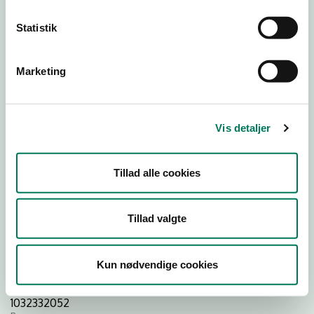
Statistik
Download
Smileymærke
Marketing
Detail
Virksomhedstype
Vis detaljer
Virksomheder, detailbranche endnu ikke tildelt
Branchegruppe
00.00.02.H Virksomhed, foreløbig: Restaurant, pizzeria,
Tillad alle cookies
cafe, kantine, værtshus og lignende
Branche
Tillad valgte
1583290
ID-nummer
46413083
Kun nødvendige cookies
CVR-nr
1032332052