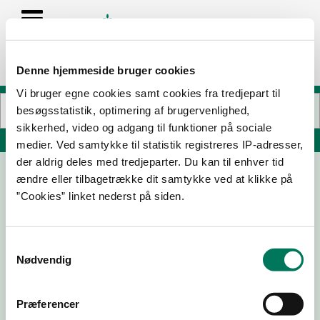
Denne hjemmeside bruger cookies
Vi bruger egne cookies samt cookies fra tredjepart til
besøgsstatistik, optimering af brugervenlighed,
sikkerhed, video og adgang til funktioner på sociale
Søg på adresse, postnummer, by, firmanavn
medier. Ved samtykke til statistik registreres IP-adresser,
der aldrig deles med tredjeparter. Du kan til enhver tid
ændre eller tilbagetrække dit samtykke ved at klikke på
Gjøl Kro I/S
”Cookies” linket nederst på siden.
Fjordgade 18
9440 Aabybro
Samtykkevalg
Nødvendig
Præferencer