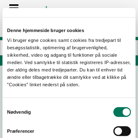
Denne hjemmeside bruger cookies
Vi bruger egne cookies samt cookies fra tredjepart til
besøgsstatistik, optimering af brugervenlighed,
sikkerhed, video og adgang til funktioner på sociale
Søg på adresse, postnummer, by, firmanavn
medier. Ved samtykke til statistik registreres IP-adresser,
der aldrig deles med tredjeparter. Du kan til enhver tid
ændre eller tilbagetrække dit samtykke ved at klikke på
LUXPLUS ApS Netbutik
”Cookies” linket nederst på siden.
Njalsgade 21G 2
2300 København S
Samtykkevalg
Nødvendig
Præferencer