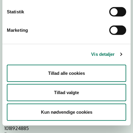
Statistik
Download
Smileymærke
Marketing
Detail
Virksomhedstype
Vis detaljer
Dagligvareforretninger
Branchegruppe
DD.47.10.99 Dagligvareforretning uden/med begrænset
Tillad alle cookies
behandling
Branche
Tillad valgte
1583352
ID-nummer
25090705
Kun nødvendige cookies
CVR-nr
1018924885