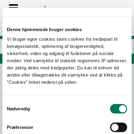
Denne hjemmeside bruger cookies
Vi bruger egne cookies samt cookies fra tredjepart til
besøgsstatistik, optimering af brugervenlighed,
sikkerhed, video og adgang til funktioner på sociale
Søg på adresse, postnummer, by, firmanavn
medier. Ved samtykke til statistik registreres IP-adresser,
der aldrig deles med tredjeparter. Du kan til enhver tid
ændre eller tilbagetrække dit samtykke ved at klikke på
”Cookies” linket nederst på siden.
Samtykkevalg
Nødvendig
Download
Smileymærke
Præferencer