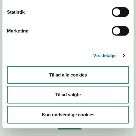
Statistik
Virksomhedstype
Branchegruppe
Marketing
Branche
ID-nummer
Vis detaljer
CVR-nr
P-nr
Tillad alle cookies
Tilføj smiley til dit website
Tillad valgte
Kopier link til at indsætte på virksomhedens hjemmeside
Kun nødvendige cookies