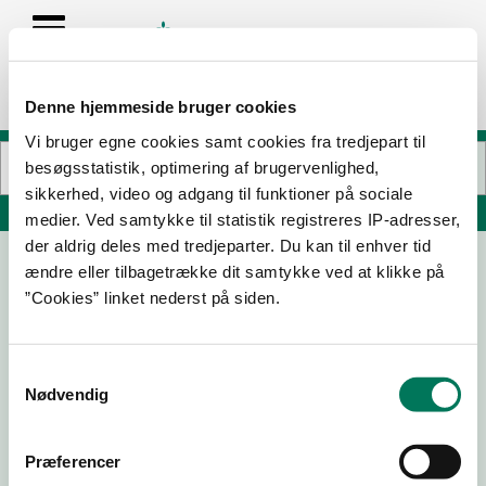
Denne hjemmeside bruger cookies
Vi bruger egne cookies samt cookies fra tredjepart til
besøgsstatistik, optimering af brugervenlighed,
sikkerhed, video og adgang til funktioner på sociale
Søg på adresse, postnummer, by, firmanavn
medier. Ved samtykke til statistik registreres IP-adresser,
der aldrig deles med tredjeparter. Du kan til enhver tid
ændre eller tilbagetrække dit samtykke ved at klikke på
Den Gamle Smedie v/Lisbet Hansen
”Cookies” linket nederst på siden.
Vråvej 287
9760 Vrå
Samtykkevalg
Nødvendig
15-05-
22-06-
08-11-19
04-11-15
25
17
Præferencer