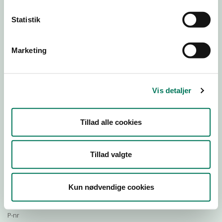
Statistik
Download Smileymærke
Marketing
Detail
Virksomhedstype
Vis detaljer
Restauranter, kantiner, takeaway, værtshuse m.fl.
Branchegruppe
Tillad alle cookies
DD.56.10.99 Serveringsvirksomhed - Restauranter m.v.
Branche
20853
Tillad valgte
ID-nummer
26131685
Kun nødvendige cookies
CVR-nr
1008548680
P-nr