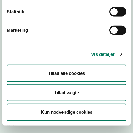
Statistik
Download
Smileymærke
Marketing
Detail
Virksomhedstype
Vis detaljer
Hospitals- og institutionskøkkener
Branchegruppe
Tillad alle cookies
DD.56.29.00 Serveringsvirksomhed -
Institutionskøkkener m.v.
Branche
Tillad valgte
21073
ID-nummer
Kun nødvendige cookies
29189382
CVR-nr