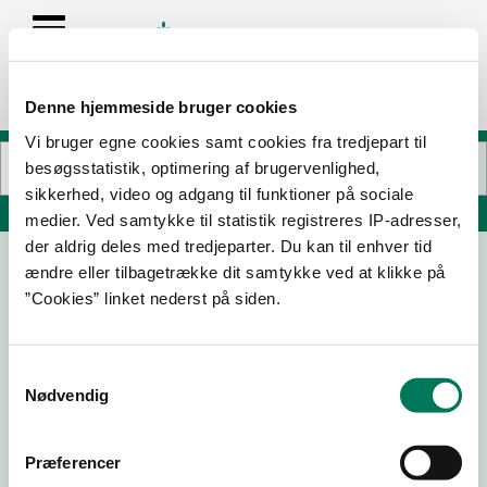
Denne hjemmeside bruger cookies
Vi bruger egne cookies samt cookies fra tredjepart til
besøgsstatistik, optimering af brugervenlighed,
sikkerhed, video og adgang til funktioner på sociale
Søg på adresse, postnummer, by, firmanavn
medier. Ved samtykke til statistik registreres IP-adresser,
der aldrig deles med tredjeparter. Du kan til enhver tid
ændre eller tilbagetrække dit samtykke ved at klikke på
Plejehjemmet Vesterlund Hus E
”Cookies” linket nederst på siden.
Nordens Allé 21
9800 Hjørring
Samtykkevalg
Nødvendig
15-05-
26-07-
30-05-
10-10-22
23
22
22
Præferencer