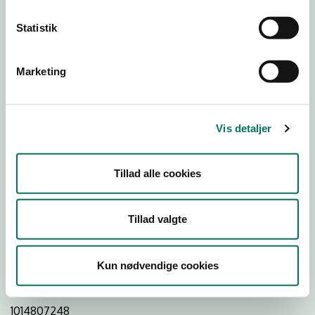
26
25
24
Statistik
Download Smileymærke
Marketing
Detail
Virksomhedstype
Vis detaljer
Slagtere og slagterafdelinger
Branchegruppe
Tillad alle cookies
DD.47.22.00 Specialforretning - Slagter m.v.
Branche
Tillad valgte
22242
ID-nummer
Kun nødvendige cookies
31699460
CVR-nr
1014807248