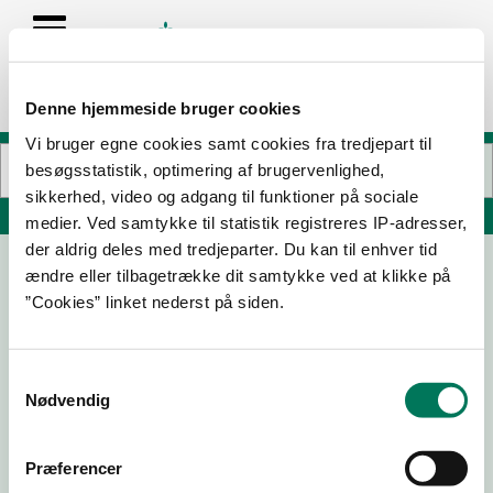
Denne hjemmeside bruger cookies
Vi bruger egne cookies samt cookies fra tredjepart til
besøgsstatistik, optimering af brugervenlighed,
sikkerhed, video og adgang til funktioner på sociale
Søg på adresse, postnummer, by, firmanavn
medier. Ved samtykke til statistik registreres IP-adresser,
der aldrig deles med tredjeparter. Du kan til enhver tid
ændre eller tilbagetrække dit samtykke ved at klikke på
Elling Slagterforretning v/Louise
”Cookies” linket nederst på siden.
Karlsen
Grundtvigsvej 9
9900 Frederikshavn
Samtykkevalg
Nødvendig
Præferencer
19-05-
22-07-
04-12-
12-11-25