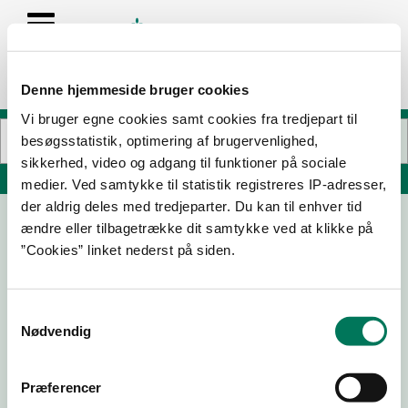
Denne hjemmeside bruger cookies
Vi bruger egne cookies samt cookies fra tredjepart til
besøgsstatistik, optimering af brugervenlighed,
sikkerhed, video og adgang til funktioner på sociale
Søg på adresse, postnummer, by, firmanavn
medier. Ved samtykke til statistik registreres IP-adresser,
der aldrig deles med tredjeparter. Du kan til enhver tid
ændre eller tilbagetrække dit samtykke ved at klikke på
Området for Kommunikation og
”Cookies” linket nederst på siden.
Specialpædagogik, Kollegievej 1
Kollegievej 1-6
9000 Aalborg
Samtykkevalg
Nødvendig
Præferencer
26-01-
20-04-
25-04-
05-01-