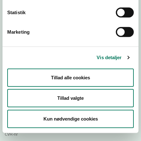
23
22
19
18
Statistik
Download
Marketing
Smileymærke
Detail
Vis detaljer
Virksomhedstype
Restauranter, kantiner, takeaway, værtshuse m.fl.
Tillad alle cookies
Branchegruppe
DD.56.10.99 Serveringsvirksomhed - Restauranter m.v.
Tillad valgte
Branche
24045
ID-nummer
Kun nødvendige cookies
29190941
CVR-nr