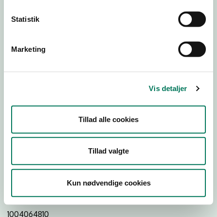
26
24
Statistik
Download Smileymærke
Marketing
Detail
Virksomhedstype
Vis detaljer
Restauranter, kantiner, takeaway, værtshuse m.fl.
Branchegruppe
Tillad alle cookies
DD.56.10.99 Serveringsvirksomhed - Restauranter m.v.
Branche
Tillad valgte
24287
ID-nummer
Kun nødvendige cookies
19946843
CVR-nr
1004064810