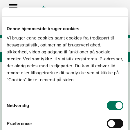
Denne hjemmeside bruger cookies
Vi bruger egne cookies samt cookies fra tredjepart til
besøgsstatistik, optimering af brugervenlighed,
sikkerhed, video og adgang til funktioner på sociale
Søg på adresse, postnummer, by, firmanavn
medier. Ved samtykke til statistik registreres IP-adresser,
der aldrig deles med tredjeparter. Du kan til enhver tid
ændre eller tilbagetrække dit samtykke ved at klikke på
CHINA CAFETERIA & GRILLBAR V/THI
”Cookies” linket nederst på siden.
THUY HANG PHAN
Bispensgade 46
9800 Hjørring
Samtykkevalg
Nødvendig
Præferencer
20-03-
30-07-
31-03-25
17-01-24