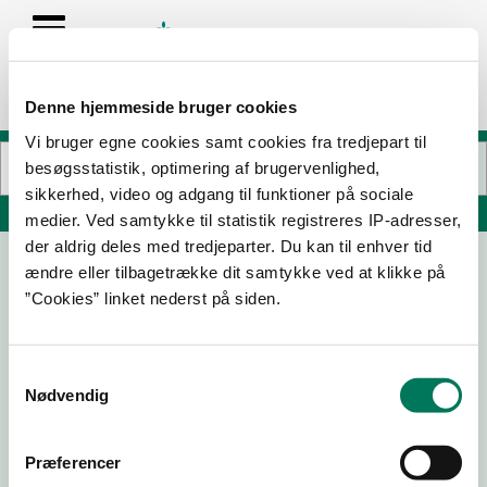
Denne hjemmeside bruger cookies
Vi bruger egne cookies samt cookies fra tredjepart til
besøgsstatistik, optimering af brugervenlighed,
sikkerhed, video og adgang til funktioner på sociale
Søg på adresse, postnummer, by, firmanavn
medier. Ved samtykke til statistik registreres IP-adresser,
der aldrig deles med tredjeparter. Du kan til enhver tid
ændre eller tilbagetrække dit samtykke ved at klikke på
Jørn Saaby Transport APS, frysehuset
”Cookies” linket nederst på siden.
Humlemarken 20
9500 Hobro
Samtykkevalg
Nødvendig
26-05-
27-02-
12-02-
08-12-
Præferencer
26
26
26
25