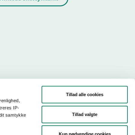
Tillad alle cookies
venlighed,
treres IP-
Tillad valgte
 dit samtykke
r. Så
Kun nødvendige cookies