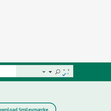
ownload Smileymærke