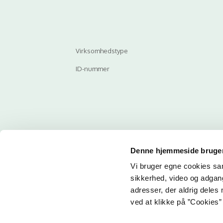
Virksomhedstype
ID-nummer
Denne hjemmeside bruger
Vi bruger egne cookies samt
Email
sikkerhed, video og adgang 
adresser, der aldrig deles 
Her ka
ved at klikke på ”Cookies” 
får du 