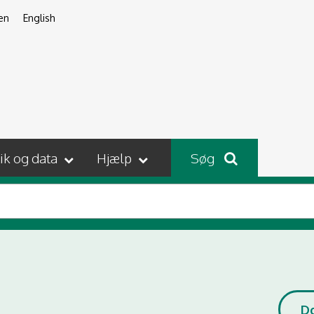
en
English
tik og data
Hjælp
Søg
D