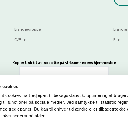
Branchegruppe
Branche
CVR-nr
P-nr
Kopier link til at indsætte på virksomhedens hjemmeside
 cookies
 cookies fra tredjepart til besøgsstatistik, optimering af bruger
til funktioner på sociale medier. Ved samtykke til statistik regis
med tredjeparter. Du kan til enhver tid ændre eller tilbagetrække
n du indtaste din mail og abonnere på denne virksomheds kontrolrapporte
linket nederst på siden.
en mail, når der kommer en ny kontrolrapport.