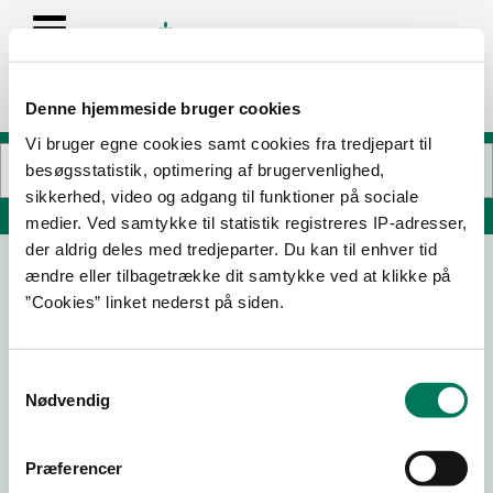
Denne hjemmeside bruger cookies
Vi bruger egne cookies samt cookies fra tredjepart til
besøgsstatistik, optimering af brugervenlighed,
sikkerhed, video og adgang til funktioner på sociale
Søg på adresse, postnummer, by, firmanavn
medier. Ved samtykke til statistik registreres IP-adresser,
der aldrig deles med tredjeparter. Du kan til enhver tid
ændre eller tilbagetrække dit samtykke ved at klikke på
Søgaards Bryghus ApS
”Cookies” linket nederst på siden.
Restaurant/Bageri/Bar
C.W. Obels Plads 1 A
9000 Aalborg
Samtykkevalg
Nødvendig
Præferencer
31-03-
20-10-
21-08-
22-11-24