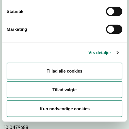
26
25
25
Statistik
Download Smileymærke
Marketing
Detail
Virksomhedstype
Vis detaljer
Restauranter, kantiner, takeaway, værtshuse m.fl.
Branchegruppe
Tillad alle cookies
DD.56.10.99 Serveringsvirksomhed - Restauranter m.v.
Branche
Tillad valgte
25791
ID-nummer
Kun nødvendige cookies
27665411
CVR-nr
1010479688