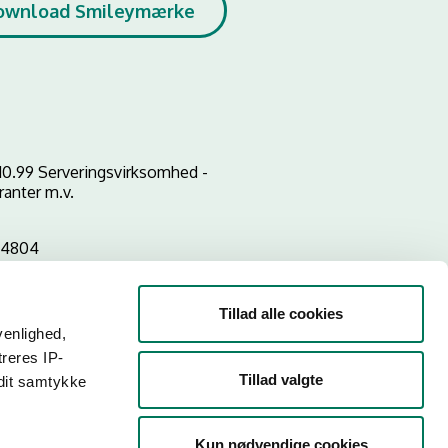
ownload Smileymærke
10.99 Serveringsvirksomhed -
ranter m.v.
34804
Tillad alle cookies
venlighed,
treres IP-
Tillad valgte
 dit samtykke
Kun nødvendige cookies