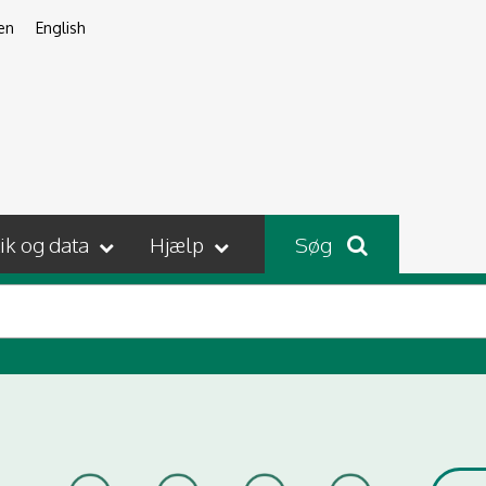
en
English
tik og data
Hjælp
Søg