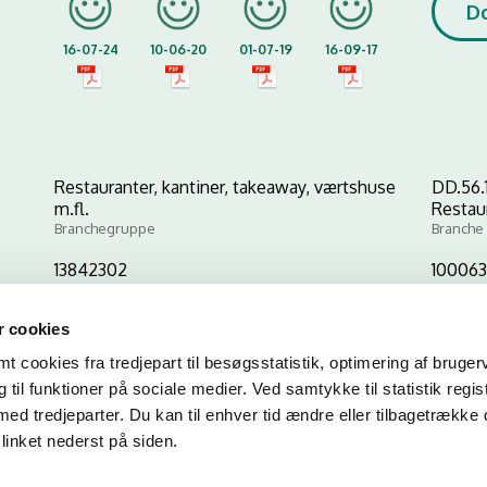
D
16-07-24
10-06-20
01-07-19
16-09-17
Restauranter, kantiner, takeaway, værtshuse
DD.56.
m.fl.
Restau
Branchegruppe
Branche
13842302
10006
CVR-nr
P-nr
 cookies
 cookies fra tredjepart til besøgsstatistik, optimering af bruger
Kopier link til at indsætte på virksomhedens hjemmeside
til funktioner på sociale medier. Ved samtykke til statistik regis
med tredjeparter. Du kan til enhver tid ændre eller tilbagetrække
linket nederst på siden.