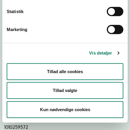
Statistik
Download
Smileymærke
Marketing
Detail
Virksomhedstype
Vis detaljer
Restauranter, kantiner, takeaway, værtshuse m.fl.
Branchegruppe
Tillad alle cookies
DD.56.10.99 Serveringsvirksomhed - Restauranter m.v.
Branche
Tillad valgte
27001
ID-nummer
Kun nødvendige cookies
27479197
CVR-nr
1010259572