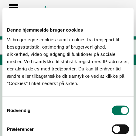
Denne hjemmeside bruger cookies
Vi bruger egne cookies samt cookies fra tredjepart til
besøgsstatistik, optimering af brugervenlighed,
sikkerhed, video og adgang til funktioner på sociale
Søg på adresse, postnummer, by, firmanavn
medier. Ved samtykke til statistik registreres IP-adresser,
der aldrig deles med tredjeparter. Du kan til enhver tid
ændre eller tilbagetrække dit samtykke ved at klikke på
Fur Bryghus Restaurant
”Cookies” linket nederst på siden.
Knudevej 3
7884 Fur
Samtykkevalg
Nødvendig
04-06-
03-06-
06-09-
27-06-
26
25
24
24
Præferencer