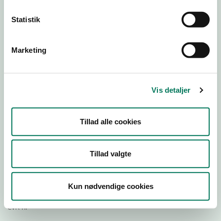
Statistik
Download
Smileymærke
Marketing
Detail
Virksomhedstype
Vis detaljer
Dagligvareforretninger
Branchegruppe
Tillad alle cookies
DD.47.10.99 Dagligvareforretning uden/med begrænset
behandling
Branche
Tillad valgte
28501
ID-nummer
Kun nødvendige cookies
35954716
CVR-nr