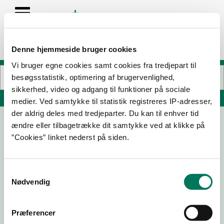
Denne hjemmeside bruger cookies
Vi bruger egne cookies samt cookies fra tredjepart til
besøgsstatistik, optimering af brugervenlighed,
sikkerhed, video og adgang til funktioner på sociale
Søg på adresse, postnummer, by, firmanavn
medier. Ved samtykke til statistik registreres IP-adresser,
der aldrig deles med tredjeparter. Du kan til enhver tid
ændre eller tilbagetrække dit samtykke ved at klikke på
Netto 7662
”Cookies” linket nederst på siden.
Randersvej 5
8800 Viborg
Samtykkevalg
Nødvendig
06-03-
27-05-
06-01-
28-11-25
20
19
16
Præferencer