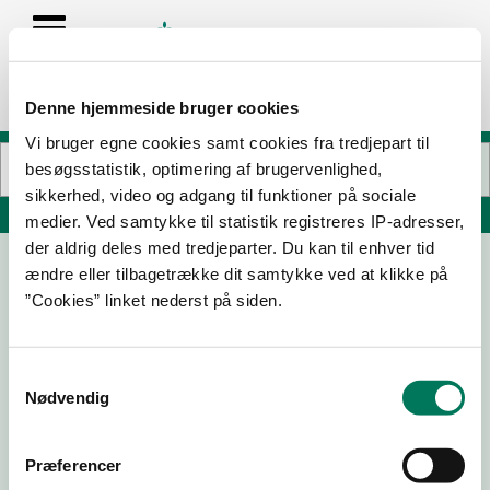
Denne hjemmeside bruger cookies
Vi bruger egne cookies samt cookies fra tredjepart til
besøgsstatistik, optimering af brugervenlighed,
sikkerhed, video og adgang til funktioner på sociale
Søg på adresse, postnummer, by, firmanavn
medier. Ved samtykke til statistik registreres IP-adresser,
der aldrig deles med tredjeparter. Du kan til enhver tid
ændre eller tilbagetrække dit samtykke ved at klikke på
Peter Larsen Kaffe A/S
”Cookies” linket nederst på siden.
Ærøvej 15-17
8800 Viborg
Samtykkevalg
Nødvendig
16-06-
20-09-
11-03-26
03-11-25
Præferencer
25
24