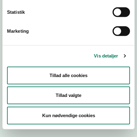
Statistik
Engros
Marketing
Virksomhedstype
Kontorvirksomheder m.fl.
Branchegruppe
Vis detaljer
EE.46.17.00 Kontorvirksomhed eller agenturvirksomhed -
uden lager
Branche
Tillad alle cookies
28832
ID-nummer
Tillad valgte
45667219
CVR-nr
Kun nødvendige cookies
1003084907
P-nr