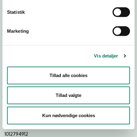
Statistik
Download
Smileymærke
Marketing
Detail
Virksomhedstype
Vis detaljer
Fiske- og vildtforretninger og fiskeafdelinger
Branchegruppe
Tillad alle cookies
DD.47.23.00 Specialforretning - Fisk m.v.
Branche
Tillad valgte
40281
ID-nummer
Kun nødvendige cookies
28670966
CVR-nr
1012794912