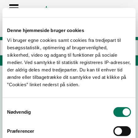
Denne hjemmeside bruger cookies
Vi bruger egne cookies samt cookies fra tredjepart til
besøgsstatistik, optimering af brugervenlighed,
sikkerhed, video og adgang til funktioner på sociale
Søg på adresse, postnummer, by, firmanavn
medier. Ved samtykke til statistik registreres IP-adresser,
der aldrig deles med tredjeparter. Du kan til enhver tid
ændre eller tilbagetrække dit samtykke ved at klikke på
Hvide Sande Røgeri ApS
”Cookies” linket nederst på siden.
Troldbjergvej 4
6960 Hvide Sande
Samtykkevalg
Nødvendig
11-06-
06-03-
14-02-
01-03-
26
25
24
23
Præferencer