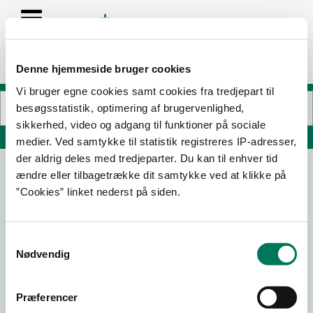
Denne hjemmeside bruger cookies
Vi bruger egne cookies samt cookies fra tredjepart til
besøgsstatistik, optimering af brugervenlighed,
sikkerhed, video og adgang til funktioner på sociale
Søg på adresse, postnummer, by, firmanavn
medier. Ved samtykke til statistik registreres IP-adresser,
der aldrig deles med tredjeparter. Du kan til enhver tid
ændre eller tilbagetrække dit samtykke ved at klikke på
Bork Havn Efterskole
”Cookies” linket nederst på siden.
Langagervej 1
6893 Hemmet
Samtykkevalg
Nødvendig
07-05-
18-03-
20-03-
24-02-
25
24
23
22
Præferencer