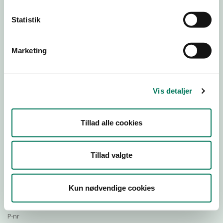
Statistik
Download Smileymærke
Marketing
Detail
Virksomhedstype
Vis detaljer
Restauranter, kantiner, takeaway, værtshuse m.fl.
Branchegruppe
Tillad alle cookies
DD.56.10.99 Serveringsvirksomhed - Restauranter m.v.
Branche
40354
Tillad valgte
ID-nummer
19666034
Kun nødvendige cookies
CVR-nr
1003921657
P-nr