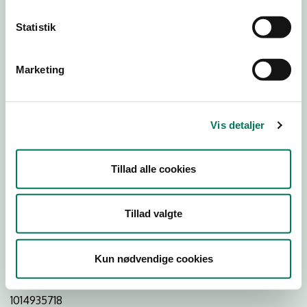
Statistik
Download
Smileymærke
Marketing
Detail
Virksomhedstype
Vis detaljer
Restauranter, kantiner, takeaway, værtshuse m.fl.
Branchegruppe
Tillad alle cookies
DD.56.10.99 Serveringsvirksomhed - Restauranter m.v.
Branche
Tillad valgte
41764
ID-nummer
Kun nødvendige cookies
29349428
CVR-nr
1014935718