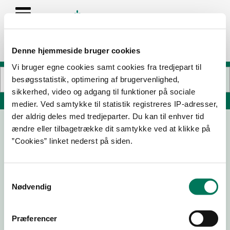
Denne hjemmeside bruger cookies
Vi bruger egne cookies samt cookies fra tredjepart til
besøgsstatistik, optimering af brugervenlighed,
sikkerhed, video og adgang til funktioner på sociale
Søg på adresse, postnummer, by, firmanavn
medier. Ved samtykke til statistik registreres IP-adresser,
der aldrig deles med tredjeparter. Du kan til enhver tid
ændre eller tilbagetrække dit samtykke ved at klikke på
Big Bowl - Brande
”Cookies” linket nederst på siden.
Storegade 56
7330 Brande
Samtykkevalg
Nødvendig
09-03-
09-10-
15-05-
21-10-22
23
19
19
Præferencer