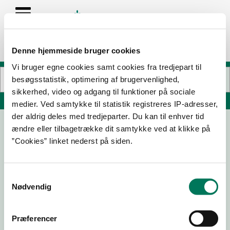
Denne hjemmeside bruger cookies
Vi bruger egne cookies samt cookies fra tredjepart til
besøgsstatistik, optimering af brugervenlighed,
sikkerhed, video og adgang til funktioner på sociale
Søg på adresse, postnummer, by, firmanavn
medier. Ved samtykke til statistik registreres IP-adresser,
der aldrig deles med tredjeparter. Du kan til enhver tid
ændre eller tilbagetrække dit samtykke ved at klikke på
Havanna Pizza
”Cookies” linket nederst på siden.
Hovedgaden 58
6973 Ørnhøj
Samtykkevalg
Nødvendig
16-02-
23-05-
16-09-
08-03-
26
24
20
18
Præferencer