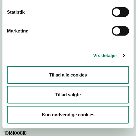
Statistik
Download
Smileymærke
Marketing
Detail
Virksomhedstype
Vis detaljer
Restauranter, kantiner, takeaway, værtshuse m.fl.
Branchegruppe
Tillad alle cookies
DD.56.10.99 Serveringsvirksomhed - Restauranter m.v.
Branche
Tillad valgte
41920
ID-nummer
Kun nødvendige cookies
32913083
CVR-nr
1016100818