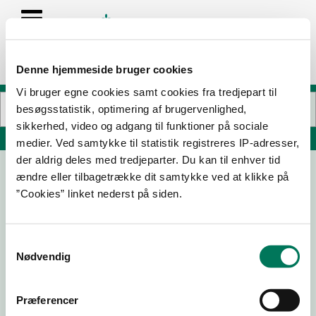
Denne hjemmeside bruger cookies
Vi bruger egne cookies samt cookies fra tredjepart til
besøgsstatistik, optimering af brugervenlighed,
sikkerhed, video og adgang til funktioner på sociale
Søg på adresse, postnummer, by, firmanavn
medier. Ved samtykke til statistik registreres IP-adresser,
der aldrig deles med tredjeparter. Du kan til enhver tid
ændre eller tilbagetrække dit samtykke ved at klikke på
VM Tarm A/S
”Cookies” linket nederst på siden.
Tværvej 25
6880 Tarm
Samtykkevalg
Nødvendig
21-05-
15-04-
14-03-
14-01-
Præferencer
26
24
22
20