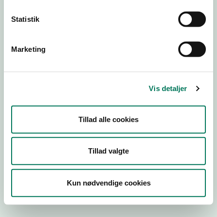
Statistik
Engros
Marketing
Virksomhedstype
Emballagevirksomheder m.fl.
Branchegruppe
Vis detaljer
EB.20.16.99 Fremstilling af fødevarekontaktmaterialer,
engros
Branche
Tillad alle cookies
42263
ID-nummer
Tillad valgte
11784879
CVR-nr
Kun nødvendige cookies
1000275720
P-nr