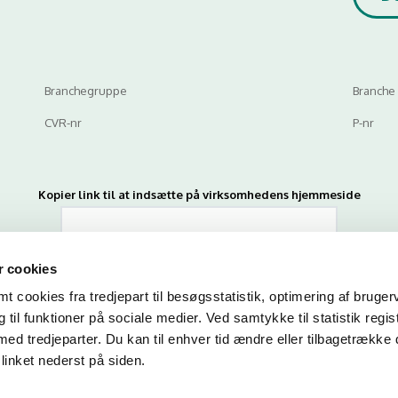
Branchegruppe
Branche
CVR-nr
P-nr
Kopier link til at indsætte på virksomhedens hjemmeside
 cookies
 cookies fra tredjepart til besøgsstatistik, optimering af bruger
til funktioner på sociale medier. Ved samtykke til statistik regis
med tredjeparter. Du kan til enhver tid ændre eller tilbagetrække
n du indtaste din mail og abonnere på denne virksomheds kontrolrapporte
linket nederst på siden.
en mail, når der kommer en ny kontrolrapport.