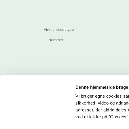
Virksomhedstype
ID-nummer
Denne hjemmeside bruger
Vi bruger egne cookies samt
Email
sikkerhed, video og adgang 
adresser, der aldrig deles 
Her ka
ved at klikke på ”Cookies” 
får du 