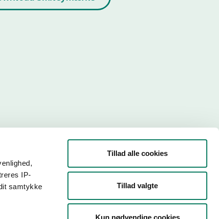
Tillad alle cookies
venlighed,
treres IP-
Tillad valgte
 dit samtykke
r. Så
Kun nødvendige cookies