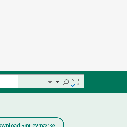
ownload Smileymærke