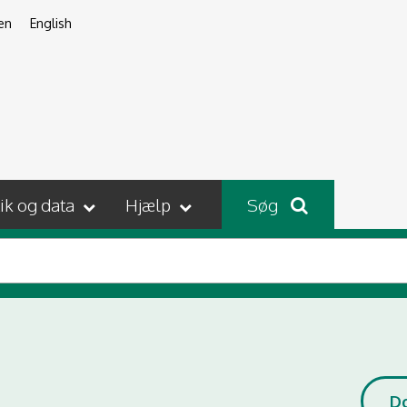
en
English
tik og data
Hjælp
Søg
D