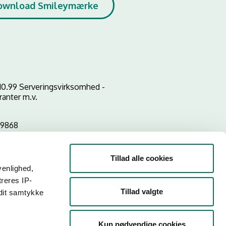
ownload Smileymærke
10.99 Serveringsvirksomhed -
ranter m.v.
29868
Tillad alle cookies
venlighed,
treres IP-
Tillad valgte
 dit samtykke
Kun nødvendige cookies