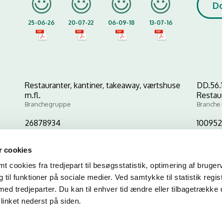
D
25-06-26
20-07-22
06-09-18
13-07-16
Restauranter, kantiner, takeaway, værtshuse
DD.56.
m.fl.
Restau
Branchegruppe
Branche
26878934
10095
CVR-nr
P-nr
 cookies
 cookies fra tredjepart til besøgsstatistik, optimering af bruger
Kopier link til at indsætte på virksomhedens hjemmeside
til funktioner på sociale medier. Ved samtykke til statistik regis
med tredjeparter. Du kan til enhver tid ændre eller tilbagetrække
linket nederst på siden.