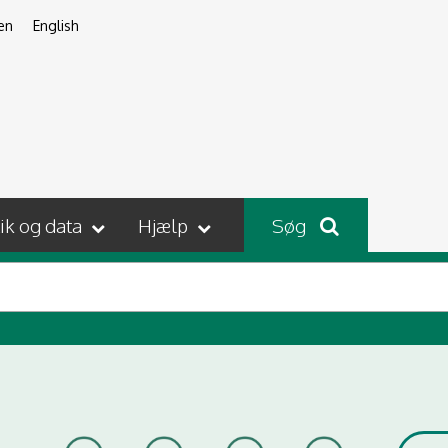
en
English
tik og data
Hjælp
Søg