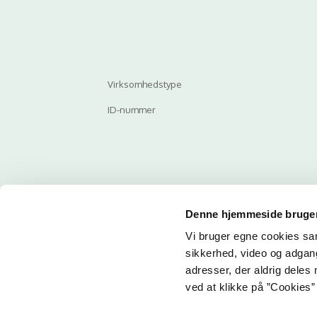
Virksomhedstype
ID-nummer
Denne hjemmeside bruger
Vi bruger egne cookies samt
Email
sikkerhed, video og adgang 
adresser, der aldrig deles 
ved at klikke på ”Cookies” 
Her ka
får du 