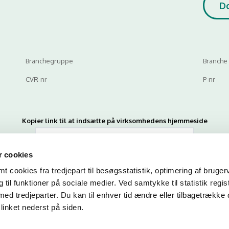
D
Branchegruppe
Branche
CVR-nr
P-nr
Kopier link til at indsætte på virksomhedens hjemmeside
 cookies
 cookies fra tredjepart til besøgsstatistik, optimering af bruger
til funktioner på sociale medier. Ved samtykke til statistik regis
med tredjeparter. Du kan til enhver tid ændre eller tilbagetrække
linket nederst på siden.
n du indtaste din mail og abonnere på denne virksomheds kontrolrapporte
en mail, når der kommer en ny kontrolrapport.