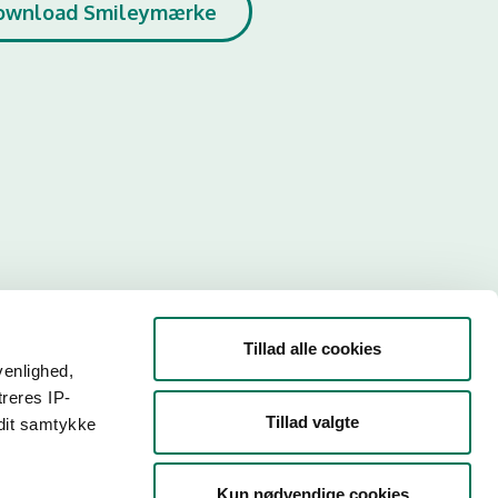
ownload Smileymærke
Tillad alle cookies
venlighed,
treres IP-
Tillad valgte
 dit samtykke
r. Så
Kun nødvendige cookies