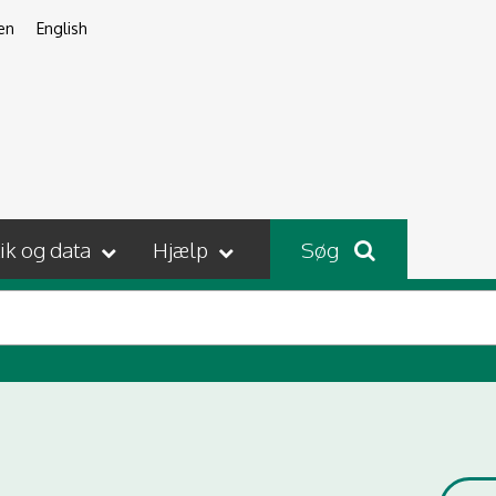
en
English
tik og data
Hjælp
Søg