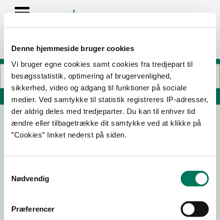
Denne hjemmeside bruger cookies
Vi bruger egne cookies samt cookies fra tredjepart til
besøgsstatistik, optimering af brugervenlighed,
sikkerhed, video og adgang til funktioner på sociale
Søg på adresse, postnummer, by, firmanavn
medier. Ved samtykke til statistik registreres IP-adresser,
der aldrig deles med tredjeparter. Du kan til enhver tid
ændre eller tilbagetrække dit samtykke ved at klikke på
Cafe i DGI Huset
”Cookies” linket nederst på siden.
Værkmestergade 17
8000 Aarhus C
Samtykkevalg
Nødvendig
25-06-
04-09-
23-03-
11-12-23
25
24
23
Præferencer