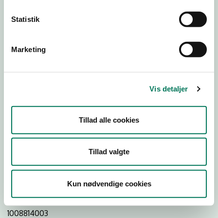
Statistik
Download
Smileymærke
Marketing
Detail
Virksomhedstype
Vis detaljer
Restauranter, kantiner, takeaway, værtshuse m.fl.
Branchegruppe
Tillad alle cookies
DD.56.10.99 Serveringsvirksomhed - Restauranter m.v.
Branche
Tillad valgte
45519
ID-nummer
Kun nødvendige cookies
26353793
CVR-nr
1008814003