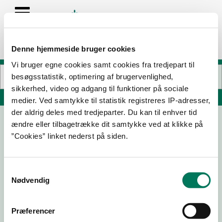
Denne hjemmeside bruger cookies
Vi bruger egne cookies samt cookies fra tredjepart til
besøgsstatistik, optimering af brugervenlighed,
sikkerhed, video og adgang til funktioner på sociale
Søg på adresse, postnummer, by, firmanavn
medier. Ved samtykke til statistik registreres IP-adresser,
der aldrig deles med tredjeparter. Du kan til enhver tid
ændre eller tilbagetrække dit samtykke ved at klikke på
Søndervangsskolens kantine
”Cookies” linket nederst på siden.
Søndervangs Alle 40
8260 Viby J
Samtykkevalg
Nødvendig
16-06-
24-03-
21-02-25
11-03-22
26
23
Præferencer