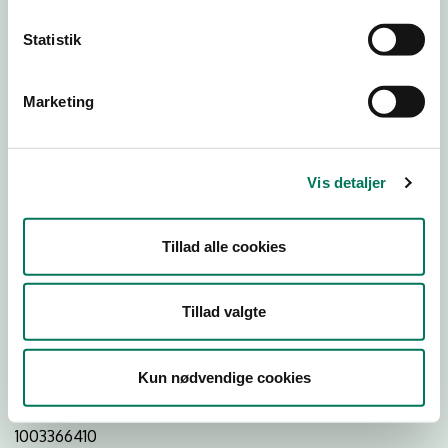
Statistik
Download Smileymærke
Marketing
Detail
Virksomhedstype
Vis detaljer
Hospitals- og institutionskøkkener
Branchegruppe
Tillad alle cookies
DD.56.29.00 Serveringsvirksomhed -
Institutionskøkkener m.v.
Branche
Tillad valgte
45645
ID-nummer
Kun nødvendige cookies
55133018
CVR-nr
1003366410