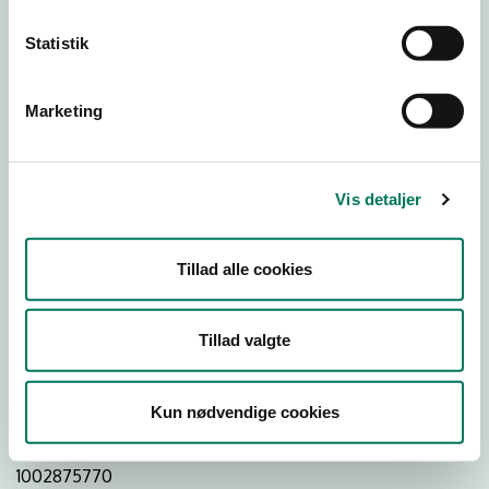
Statistik
Download Smileymærke
Marketing
Detail
Virksomhedstype
Vis detaljer
Dagligvareforretninger
Branchegruppe
Tillad alle cookies
DD.47.10.99 Dagligvareforretning uden/med begrænset
behandling
Branche
Tillad valgte
45818
ID-nummer
Kun nødvendige cookies
98845968
CVR-nr
1002875770