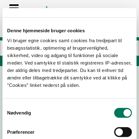
Denne hjemmeside bruger cookies
Vi bruger egne cookies samt cookies fra tredjepart til
besøgsstatistik, optimering af brugervenlighed,
sikkerhed, video og adgang til funktioner på sociale
Søg på adresse, postnummer, by, firmanavn
medier. Ved samtykke til statistik registreres IP-adresser,
der aldrig deles med tredjeparter. Du kan til enhver tid
ændre eller tilbagetrække dit samtykke ved at klikke på
Grenå Skyttekreds Cafeteria
”Cookies” linket nederst på siden.
Næsgårdvej 5
8500 Grenaa
Samtykkevalg
Nødvendig
24-08-
05-12-19
13-11-14
28-11-12
10
Præferencer