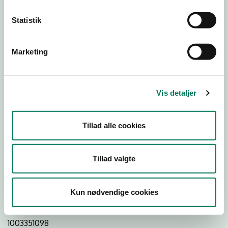
Statistik
Download
Smileymærke
Marketing
Detail
Virksomhedstype
Vis detaljer
Restauranter, kantiner, takeaway, værtshuse m.fl.
Branchegruppe
Tillad alle cookies
DD.56.10.99 Serveringsvirksomhed - Restauranter m.v.
Branche
Tillad valgte
46308
ID-nummer
Kun nødvendige cookies
29190925
CVR-nr
1003351098