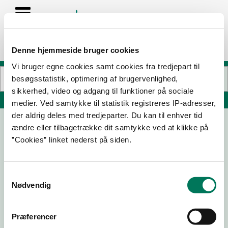
Denne hjemmeside bruger cookies
Vi bruger egne cookies samt cookies fra tredjepart til
besøgsstatistik, optimering af brugervenlighed,
sikkerhed, video og adgang til funktioner på sociale
Søg på adresse, postnummer, by, firmanavn
medier. Ved samtykke til statistik registreres IP-adresser,
der aldrig deles med tredjeparter. Du kan til enhver tid
ændre eller tilbagetrække dit samtykke ved at klikke på
Tangkær Afd. SP
”Cookies” linket nederst på siden.
Sygehusvej 31
8950 Ørsted
Samtykkevalg
Nødvendig
24-02-
26-01-
06-01-
09-03-
25
24
23
22
Præferencer