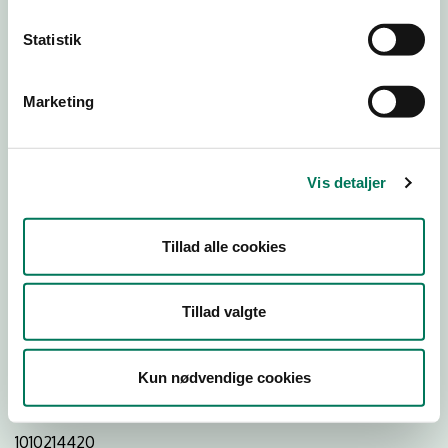
25
20
Statistik
Download Smileymærke
Marketing
Detail
Virksomhedstype
Vis detaljer
Restauranter, kantiner, takeaway, værtshuse m.fl.
Branchegruppe
Tillad alle cookies
DD.56.10.99 Serveringsvirksomhed - Restauranter m.v.
Branche
Tillad valgte
46519
ID-nummer
Kun nødvendige cookies
22010697
CVR-nr
1010214420