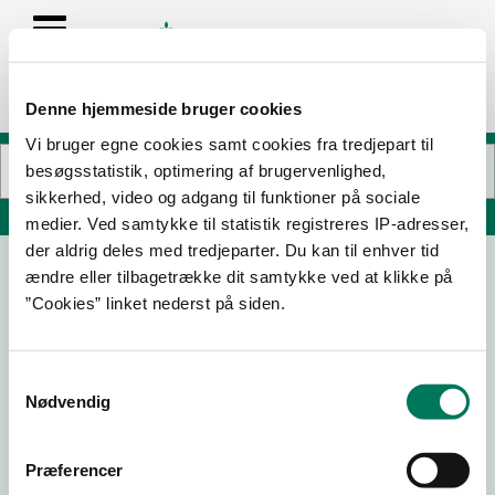
Denne hjemmeside bruger cookies
Vi bruger egne cookies samt cookies fra tredjepart til
besøgsstatistik, optimering af brugervenlighed,
sikkerhed, video og adgang til funktioner på sociale
Søg på adresse, postnummer, by, firmanavn
medier. Ved samtykke til statistik registreres IP-adresser,
der aldrig deles med tredjeparter. Du kan til enhver tid
ændre eller tilbagetrække dit samtykke ved at klikke på
Shawarma Bar V/ Mohamed Mohmoud
”Cookies” linket nederst på siden.
Karzoun
Guldsmedgade 8
8000 Aarhus C
Samtykkevalg
Nødvendig
Præferencer
27-10-
18-02-
13-07-22
23-10-19