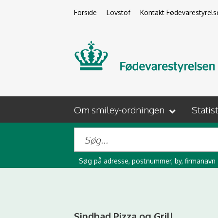
Forside
Lovstof
Kontakt Fødevarestyrels
Om smiley-ordningen
Statis
Søg på adresse, postnummer, by, firmanavn
Sindbad Pizza og Grill