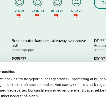
D
12-12-25
22-07-24
05-03-24
22-02-24
Restauranter, kantiner, takeaway, værtshuse
DD.56.
m.fl.
Restau
Branchegruppe
Branche
19215237
101007
CVR-nr
P-nr
 cookies
 cookies fra tredjepart til besøgsstatistik, optimering af bruger
Kopier link til at indsætte på virksomhedens hjemmeside
til funktioner på sociale medier. Ved samtykke til statistik regis
med tredjeparter. Du kan til enhver tid ændre eller tilbagetrække
linket nederst på siden.