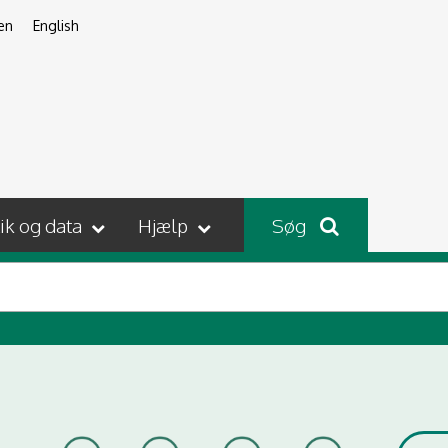
en
English
tik og data
Hjælp
Søg