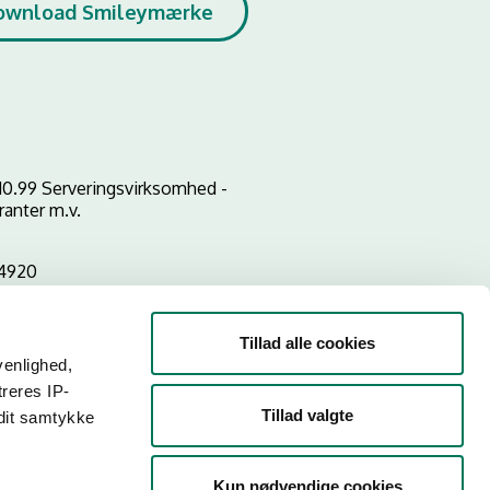
ownload Smileymærke
10.99 Serveringsvirksomhed -
ranter m.v.
4920
Tillad alle cookies
venlighed,
treres IP-
Tillad valgte
 dit samtykke
Kun nødvendige cookies