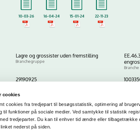
10-03-26
16-04-24
15-01-24
22-11-23
Lagre og grossister uden fremstilling
EE.46.3
Branchegruppe
engros
Branche
29190925
10033
CVR-nr
P-nr
 cookies
 cookies fra tredjepart til besøgsstatistik, optimering af bruger
Kopier link til at indsætte på virksomhedens hjemmeside
til funktioner på sociale medier. Ved samtykke til statistik regis
med tredjeparter. Du kan til enhver tid ændre eller tilbagetrække
linket nederst på siden.