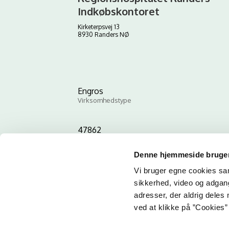
Indkøbskontoret
Kirketerpsvej 13
8930 Randers NØ
Engros
Virksomhedstype
47862
ID-nummer
Denne hjemmeside bruger
Vi bruger egne cookies samt
sikkerhed, video og adgang 
adresser, der aldrig deles 
ved at klikke på ”Cookies” 