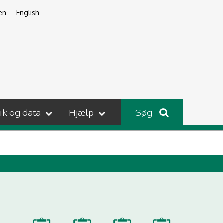
en
English
tik og data
Hjælp
Søg