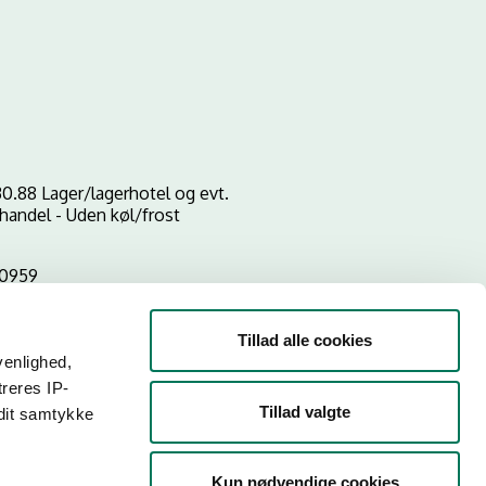
0.88 Lager/lagerhotel og evt.
handel - Uden køl/frost
50959
Tillad alle cookies
venlighed,
treres IP-
Tillad valgte
 dit samtykke
Kun nødvendige cookies