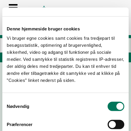
Denne hjemmeside bruger cookies
Vi bruger egne cookies samt cookies fra tredjepart til
besøgsstatistik, optimering af brugervenlighed,
sikkerhed, video og adgang til funktioner på sociale
Søg på adresse, postnummer, by, firmanavn
medier. Ved samtykke til statistik registreres IP-adresser,
der aldrig deles med tredjeparter. Du kan til enhver tid
ændre eller tilbagetrække dit samtykke ved at klikke på
7-Eleven Butik 68
”Cookies” linket nederst på siden.
Gammel Århusvej 3
8940 Randers SV
Samtykkevalg
Nødvendig
25-03-
30-01-
09-01-
23-08-
26
26
26
23
Præferencer