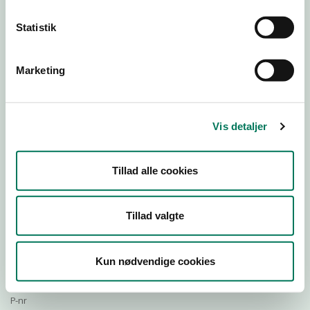
Statistik
Download Smileymærke
Marketing
Detail
Virksomhedstype
Vis detaljer
Restauranter, kantiner, takeaway, værtshuse m.fl.
Branchegruppe
Tillad alle cookies
DD.56.10.99 Serveringsvirksomhed - Restauranter m.v.
Branche
48024
Tillad valgte
ID-nummer
30513967
Kun nødvendige cookies
CVR-nr
1015826076
P-nr