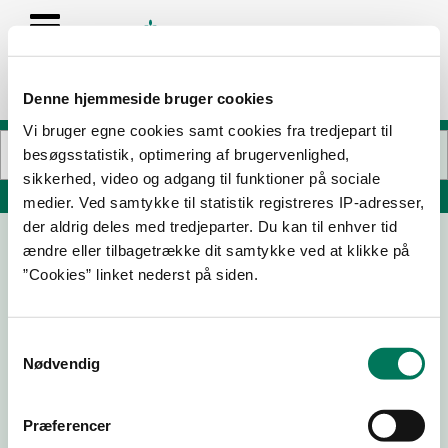
Denne hjemmeside bruger cookies
Vi bruger egne cookies samt cookies fra tredjepart til
besøgsstatistik, optimering af brugervenlighed,
sikkerhed, video og adgang til funktioner på sociale
Søg på adresse, postnummer, by, firmanavn
medier. Ved samtykke til statistik registreres IP-adresser,
der aldrig deles med tredjeparter. Du kan til enhver tid
ændre eller tilbagetrække dit samtykke ved at klikke på
Fjordgården Randers ApS
”Cookies” linket nederst på siden.
Fjordvej 15
8930 Randers NØ
Samtykkevalg
Nødvendig
24-02-
20-04-
25-03-
12-09-
26
23
19
18
Præferencer