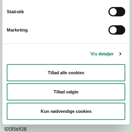
Statistik
Download
Smileymærke
Marketing
Detail
Virksomhedstype
Vis detaljer
Restauranter, kantiner, takeaway, værtshuse m.fl.
Branchegruppe
Tillad alle cookies
DD.56.10.99 Serveringsvirksomhed - Restauranter m.v.
Branche
Tillad valgte
48734
ID-nummer
Kun nødvendige cookies
30484940
CVR-nr
1013156928