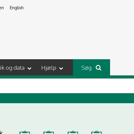
en
English
tik og data
Hjælp
Søg
k