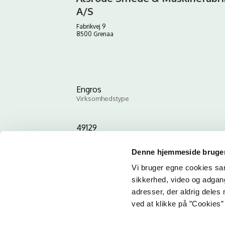
A/S
Fabrikvej 9
8500 Grenaa
Engros
Virksomhedstype
49129
ID-nummer
Denne hjemmeside bruger
Vi bruger egne cookies samt
sikkerhed, video og adgang 
adresser, der aldrig deles 
ved at klikke på ”Cookies” 