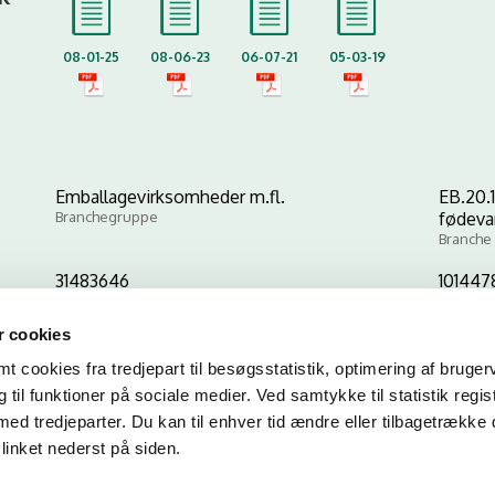
08-01-25
08-06-23
06-07-21
05-03-19
Emballagevirksomheder m.fl.
EB.20.1
Branchegruppe
fødeva
Branche
31483646
101447
CVR-nr
P-nr
 cookies
 cookies fra tredjepart til besøgsstatistik, optimering af bruger
Kopier link til at indsætte på virksomhedens hjemmeside
til funktioner på sociale medier. Ved samtykke til statistik regis
med tredjeparter. Du kan til enhver tid ændre eller tilbagetrække
linket nederst på siden.