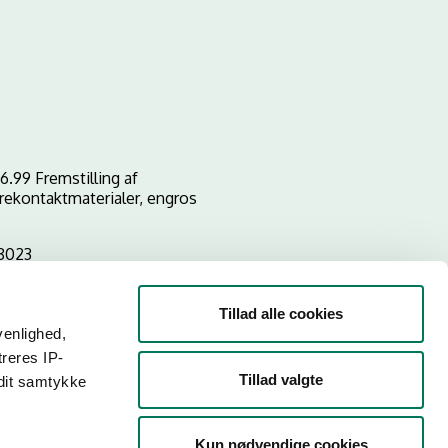
6.99 Fremstilling af
rekontaktmaterialer, engros
8023
Tillad alle cookies
venlighed,
treres IP-
Tillad valgte
 dit samtykke
Kun nødvendige cookies