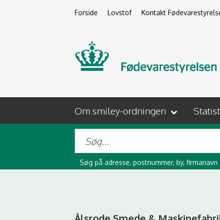
Forside
Lovstof
Kontakt Fødevarestyrels
Om smiley-ordningen
Statis
Søg på adresse, postnummer, by, firmanavn
Ålsrode Smede & Maskinefabri