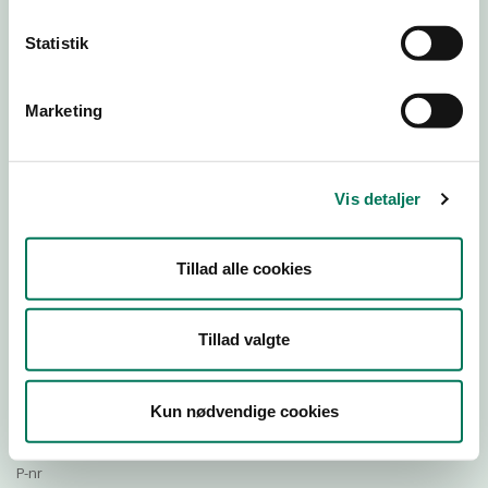
Statistik
Download Smileymærke
Marketing
Detail
Virksomhedstype
Vis detaljer
Restauranter, kantiner, takeaway, værtshuse m.fl.
Branchegruppe
Tillad alle cookies
DD.56.10.99 Serveringsvirksomhed - Restauranter m.v.
Branche
501719
Tillad valgte
ID-nummer
34002355
Kun nødvendige cookies
CVR-nr
1017311456
P-nr