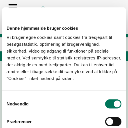
Denne hjemmeside bruger cookies
Vi bruger egne cookies samt cookies fra tredjepart til
besøgsstatistik, optimering af brugervenlighed,
sikkerhed, video og adgang til funktioner på sociale
Søg på adresse, postnummer, by, firmanavn
medier. Ved samtykke til statistik registreres IP-adresser,
der aldrig deles med tredjeparter. Du kan til enhver tid
ændre eller tilbagetrække dit samtykke ved at klikke på
La Tradizionale
”Cookies” linket nederst på siden.
Nordre Fasanvej 9 tv
2000 Frederiksberg
Samtykkevalg
Nødvendig
20-01-
01-06-
25-09-
20-11-24
26
22
19
Præferencer