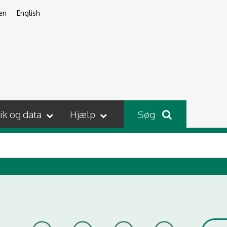
en
English
tik og data
Hjælp
Søg