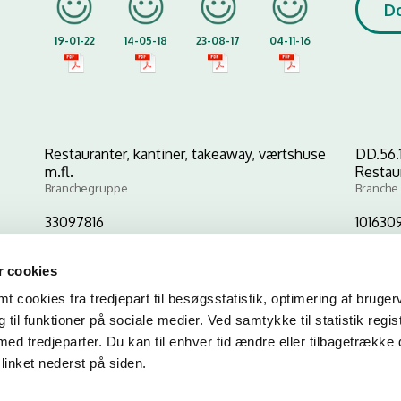
D
19-01-22
14-05-18
23-08-17
04-11-16
Restauranter, kantiner, takeaway, værtshuse
DD.56.
m.fl.
Restau
Branchegruppe
Branche
33097816
101630
CVR-nr
P-nr
 cookies
 cookies fra tredjepart til besøgsstatistik, optimering af bruger
Kopier link til at indsætte på virksomhedens hjemmeside
til funktioner på sociale medier. Ved samtykke til statistik regis
med tredjeparter. Du kan til enhver tid ændre eller tilbagetrække
linket nederst på siden.