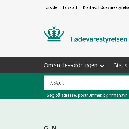
Forside
Lovstof
Kontakt Fødevarestyrels
Om smiley-ordningen
Statis
Søg på adresse, postnummer, by, firmanavn
G.I.N.