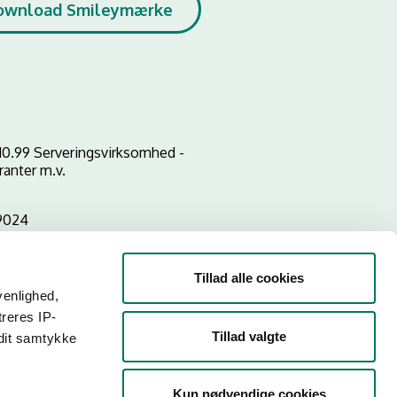
ownload Smileymærke
10.99 Serveringsvirksomhed -
ranter m.v.
9024
Tillad alle cookies
venlighed,
treres IP-
Tillad valgte
 dit samtykke
Kun nødvendige cookies