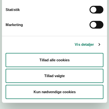
Statistik
Engros
Marketing
Virksomhedstype
Emballagevirksomheder m.fl.
Branchegruppe
Vis detaljer
EB.20.16.99 Fremstilling af fødevarekontaktmaterialer,
engros
Branche
Tillad alle cookies
504198
ID-nummer
Tillad valgte
27288634
CVR-nr
Kun nødvendige cookies
1010027019
P-nr