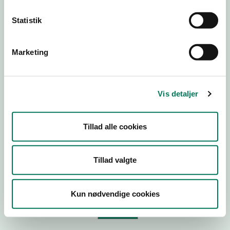
Statistik
Virksomhedstype
Branchegruppe
Marketing
Branche
ID-nummer
Vis detaljer
CVR-nr
P-nr
Tillad alle cookies
Tilføj smiley til dit website
Tillad valgte
Kopier link til at indsætte på virksomhedens hjemmeside
Kun nødvendige cookies