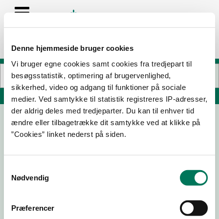
Denne hjemmeside bruger cookies
Vi bruger egne cookies samt cookies fra tredjepart til
besøgsstatistik, optimering af brugervenlighed,
sikkerhed, video og adgang til funktioner på sociale
Søg på adresse, postnummer, by, firmanavn
medier. Ved samtykke til statistik registreres IP-adresser,
der aldrig deles med tredjeparter. Du kan til enhver tid
ændre eller tilbagetrække dit samtykke ved at klikke på
”Cookies” linket nederst på siden.
Samtykkevalg
Nødvendig
Download
Smileymærke
Præferencer