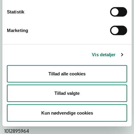
Statistik
Download
Smileymærke
Marketing
Detail
Virksomhedstype
Vis detaljer
Restauranter, kantiner, takeaway, værtshuse m.fl.
Branchegruppe
Tillad alle cookies
DD.56.10.99 Serveringsvirksomhed - Restauranter m.v.
Branche
Tillad valgte
508289
ID-nummer
Kun nødvendige cookies
30178238
CVR-nr
1012895964