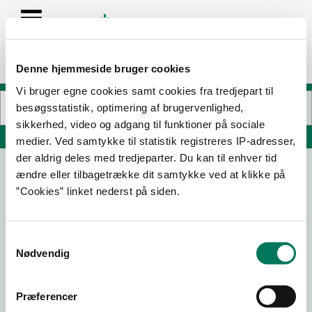
Denne hjemmeside bruger cookies
Vi bruger egne cookies samt cookies fra tredjepart til
besøgsstatistik, optimering af brugervenlighed,
sikkerhed, video og adgang til funktioner på sociale
Søg på adresse, postnummer, by, firmanavn
medier. Ved samtykke til statistik registreres IP-adresser,
der aldrig deles med tredjeparter. Du kan til enhver tid
ændre eller tilbagetrække dit samtykke ved at klikke på
Alverdens Vine
”Cookies” linket nederst på siden.
Farum Hovedgade 36
3520 Farum
Samtykkevalg
Nødvendig
23-09-
21-08-
13-03-25
29-11-23
25
25
Præferencer