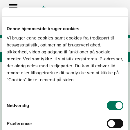
Denne hjemmeside bruger cookies
Vi bruger egne cookies samt cookies fra tredjepart til
besøgsstatistik, optimering af brugervenlighed,
sikkerhed, video og adgang til funktioner på sociale
Søg på adresse, postnummer, by, firmanavn
medier. Ved samtykke til statistik registreres IP-adresser,
der aldrig deles med tredjeparter. Du kan til enhver tid
ændre eller tilbagetrække dit samtykke ved at klikke på
Fjelsted Skov Hotel & Konference I/S
”Cookies” linket nederst på siden.
Store Landevej 92
5592 Ejby
Samtykkevalg
Nødvendig
26-08-
08-06-
06-10-
10-11-22
24
23
21
Præferencer