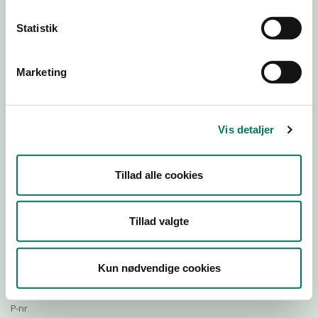
Statistik
Download Smileymærke
Marketing
Detail
Virksomhedstype
Vis detaljer
Restauranter, kantiner, takeaway, værtshuse m.fl.
Branchegruppe
Tillad alle cookies
DD.56.10.99 Serveringsvirksomhed - Restauranter m.v.
Branche
511733
Tillad valgte
ID-nummer
32487998
Kun nødvendige cookies
CVR-nr
1015631224
P-nr