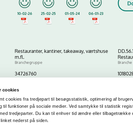
D
10-02-26
25-02-25
01-05-24
06-01-23
Restauranter, kantiner, takeaway, værtshuse
DD.56.
m.fl.
Restau
Branchegruppe
Branche
34726760
1018028
CVR-nr
P-nr
 cookies
 cookies fra tredjepart til besøgsstatistik, optimering af bruger
Kopier link til at indsætte på virksomhedens hjemmeside
til funktioner på sociale medier. Ved samtykke til statistik regis
med tredjeparter. Du kan til enhver tid ændre eller tilbagetrække
linket nederst på siden.