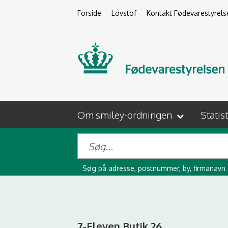
Forside
Lovstof
Kontakt Fødevarestyrels
Om smiley-ordningen
Statis
Søg på adresse, postnummer, by, firmanavn
7-Eleven Butik 26