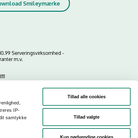
ownload Smileymærke
10.99 Serveringsvirksomhed -
ranter m.v.
111
Tillad alle cookies
venlighed,
treres IP-
Tillad valgte
 dit samtykke
Kun nødvendige cookies