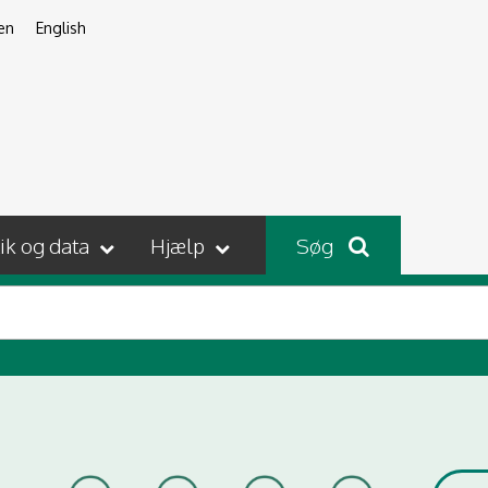
en
English
tik og data
Hjælp
Søg