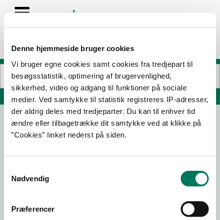
Denne hjemmeside bruger cookies
Vi bruger egne cookies samt cookies fra tredjepart til
besøgsstatistik, optimering af brugervenlighed,
sikkerhed, video og adgang til funktioner på sociale
Søg på adresse, postnummer, by, firmanavn
medier. Ved samtykke til statistik registreres IP-adresser,
der aldrig deles med tredjeparter. Du kan til enhver tid
ændre eller tilbagetrække dit samtykke ved at klikke på
Pandekageboden
”Cookies” linket nederst på siden.
Borgergade 32
7160 Tørring
Samtykkevalg
Nødvendig
06-10-
02-08-
08-12-
10-10-23
25
24
23
Præferencer