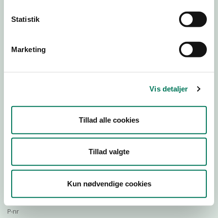
Statistik
Download Smileymærke
Marketing
Detail
Virksomhedstype
Vis detaljer
Restauranter, kantiner, takeaway, værtshuse m.fl.
Branchegruppe
Tillad alle cookies
DD.56.10.99 Serveringsvirksomhed - Restauranter m.v.
Branche
520222
Tillad valgte
ID-nummer
34829500
Kun nødvendige cookies
CVR-nr
1018132563
P-nr